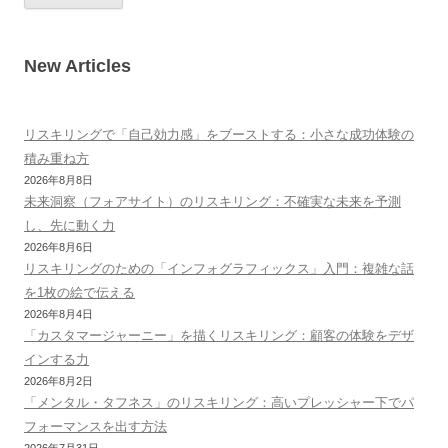
New Articles
リスキリングで「自己効力感」をブーストする：小さな成功体験の
積み重ね方
2026年8月8日
未来洞察（フォアサイト）のリスキリング：不確実な未来を予測
し、先に動く力
2026年8月6日
リスキリングのための「インフォグラフィックス」入門：複雑な話
を1枚の絵で伝える
2026年8月4日
「カスタマージャーニー」を描くリスキリング：顧客の体験をデザ
インする力
2026年8月2日
「メンタル・タフネス」のリスキリング：高いプレッシャー下でパ
フォーマンスを出す方法