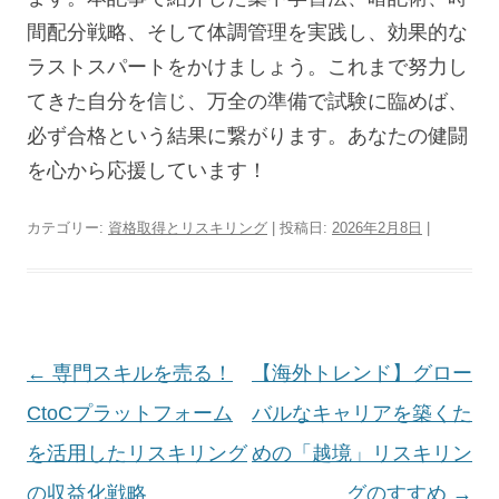
間配分戦略、そして体調管理を実践し、効果的な
ラストスパートをかけましょう。これまで努力し
てきた自分を信じ、万全の準備で試験に臨めば、
必ず合格という結果に繋がります。あなたの健闘
を心から応援しています！
カテゴリー:
資格取得とリスキリング
| 投稿日:
2026年2月8日
|
投
←
専門スキルを売る！
【海外トレンド】グロー
稿
CtoCプラットフォーム
バルなキャリアを築くた
ナ
を活用したリスキリング
めの「越境」リスキリン
ビ
の収益化戦略
グのすすめ
→