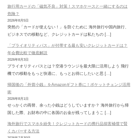
旅行用カードの「磁気不良」対策！スマホケースと一緒にするのは
危険？
2026年8月5日
突然の「カードが使えない！」を防ぐために 海外旅行や国内旅行、
ビジネスでの移動など、クレジットカードは私たちの […]
「プライオリティパス」が付帯する最も安いクレジットカードは？
年会費比較で徹底解説
2026年8月3日
プライオリティパスとは？空港ラウンジを最大限に活用しよう 飛行
機での移動をもっと快適に、もっとお得にしたいと思 […]
帰国後の「外貨小銭」をAmazonギフト券に！ポケットチェンジ活用
術
2026年8月1日
せっかくの両替、余った小銭はどうしていますか？ 海外旅行から帰
国した際、お財布の中に各国のお金が残ってしまうこ […]
海外旅行でスマホを紛失！クレジットカードの携行品損害補償で賢
くカバーする方法
2026年7月30日