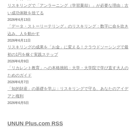
リスキリングで「アンラーニング（学習棄却）」が必要な理由：古
い成功体験を捨てる
2026年6月13日
「データ・ストーリーテリング」のリスキリング：数字に命を吹き
込み、人を動かす
2026年6月11日
リスキリングの成果を「お金」に変える！クラウドソーシングで最
初の1円を稼ぐ実践ステップ
2026年6月9日
「リカレント教育」への本格挑戦：大学・大学院で学び直す大人の
ためのガイド
2026年6月7日
「知的財産」の基礎を学ぶ：リスキリングで守る、あなたのアイデ
アと権利
2026年6月5日
UNUN Plus.com RSS