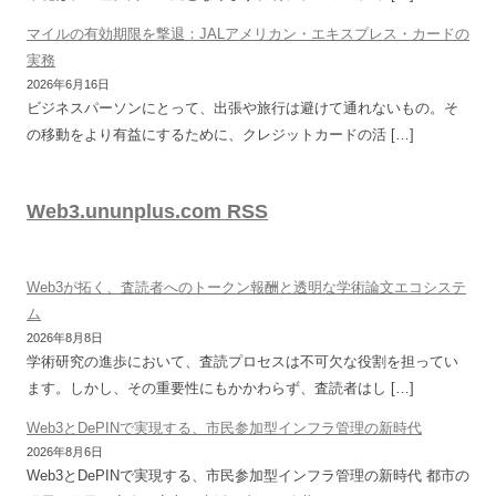
マイルの有効期限を撃退：JALアメリカン・エキスプレス・カードの
実務
2026年6月16日
ビジネスパーソンにとって、出張や旅行は避けて通れないもの。そ
の移動をより有益にするために、クレジットカードの活 […]
Web3.ununplus.com RSS
Web3が拓く、査読者へのトークン報酬と透明な学術論文エコシステ
ム
2026年8月8日
学術研究の進歩において、査読プロセスは不可欠な役割を担ってい
ます。しかし、その重要性にもかかわらず、査読者はし […]
Web3とDePINで実現する、市民参加型インフラ管理の新時代
2026年8月6日
Web3とDePINで実現する、市民参加型インフラ管理の新時代 都市の