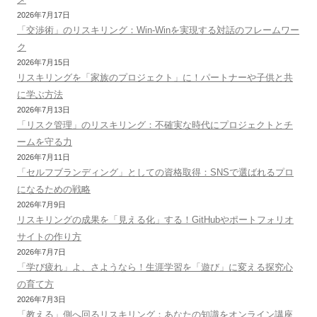
2026年7月17日
「交渉術」のリスキリング：Win-Winを実現する対話のフレームワー
ク
2026年7月15日
リスキリングを「家族のプロジェクト」に！パートナーや子供と共
に学ぶ方法
2026年7月13日
「リスク管理」のリスキリング：不確実な時代にプロジェクトとチ
ームを守る力
2026年7月11日
「セルフブランディング」としての資格取得：SNSで選ばれるプロ
になるための戦略
2026年7月9日
リスキリングの成果を「見える化」する！GitHubやポートフォリオ
サイトの作り方
2026年7月7日
「学び疲れ」よ、さようなら！生涯学習を「遊び」に変える探究心
の育て方
2026年7月3日
「教える」側へ回るリスキリング：あなたの知識をオンライン講座