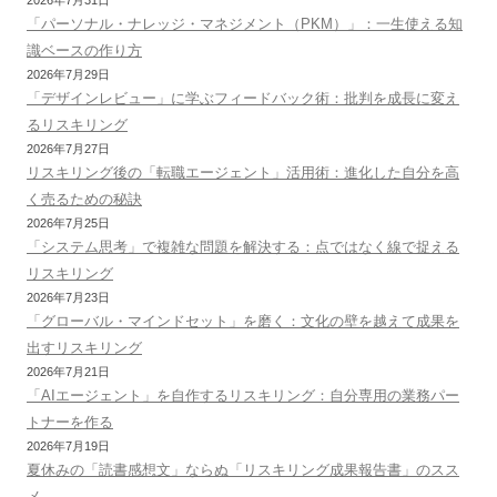
2026年7月31日
「パーソナル・ナレッジ・マネジメント（PKM）」：一生使える知
識ベースの作り方
2026年7月29日
「デザインレビュー」に学ぶフィードバック術：批判を成長に変え
るリスキリング
2026年7月27日
リスキリング後の「転職エージェント」活用術：進化した自分を高
く売るための秘訣
2026年7月25日
「システム思考」で複雑な問題を解決する：点ではなく線で捉える
リスキリング
2026年7月23日
「グローバル・マインドセット」を磨く：文化の壁を越えて成果を
出すリスキリング
2026年7月21日
「AIエージェント」を自作するリスキリング：自分専用の業務パー
トナーを作る
2026年7月19日
夏休みの「読書感想文」ならぬ「リスキリング成果報告書」のスス
メ