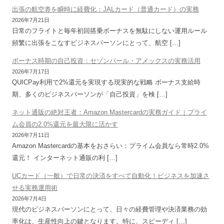
出張の航空券を瞬時に経費化：JALカード（普通カード）の実務
2026年7月21日
日常のフライトと毎年初回搭乗ボーナスを無駄にしない運用ルール
頻繁に出張をこなすビジネスパーソンにとって、航空 […]
ボーナス時期の自己投資：セゾンパール・アメックスの実務活用
2026年7月17日
QUICPay利用で2%還元を実現する現実的な戦略 ボーナス支給時
期、多くのビジネスパーソンが「自己投資」を検 […]
ネット通販の絶対王者：Amazon Mastercardの実務ガイド｜プライ
ム会員の2.0%還元を最大限に活かす
2026年7月11日
Amazon Mastercardの基本をおさらい：プライム会員なら常時2.0%
還元！ インターネット通販の利 […]
UCカード（一般）で日常の決済をすべて自動化！ビジネスを加速さ
せる実務運用術
2026年7月4日
現代のビジネスパーソンにとって、日々の経費管理や決済業務の効
率化は、生産性向上の鍵となります。特に、スピーディ […]