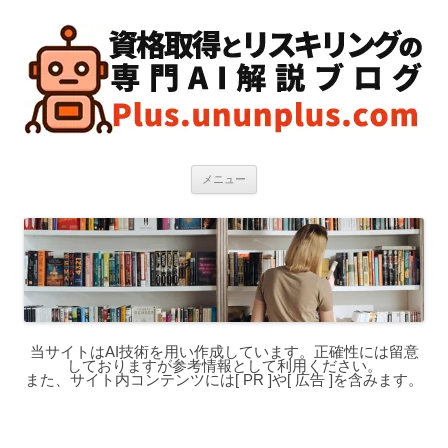
コ
ン
テ
ン
ツ
へ
ス
キ
ッ
プ
メニュー
当サイトはAI技術を用い作成しています。正確性には留意
しておりますが参考情報として利用ください。
また、サイト内コンテンツには[ PR ]や[ 広告 ]を含みます。