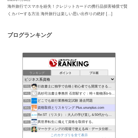
海外旅行でスマホを紛失！クレジットカードの携行品損害補償で賢
くカバーする方法 海外旅行は楽しい思い出作りの絶好 […]
ブログランキング
スキル備忘録
29位
きんげの資格部屋
30位
高卒・学歴コンプを通信制大学と資格で克服する |
31位
ランキング
ポイント
ブロ画
ステップアップ
32位
行政書士に独学で合格 | 初心者でも開業できる究極の勉強法
33位
高杉司法書士事務所 石部駅すぐ：時々動物系b-boy
34位
どこでも銀行業務検定試験 過去問題
35位
資格取得とリスキリング Plus.ununplus.com
36位
Re:ST（リスタ）：大人の学び直し＆50代からの独立起業
37位
異世界転生に備えて資格を取得する。
38位
マーケティングの現場で使えるAI・データ分析ノウハウの提供
39位
このカテゴリを全て表示
役立つ資格！かとうたかしのオススメ
40位