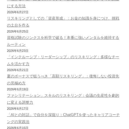
にする方法
2026年6月27日
リスキリングとしての「資産形成」：お金の知識を身につけ、挑戦
の土台を作る
2026年6月25日
資格試験のジンクスを科学で破る！本番に強いメンタルを維持する
ルーティン
2026年6月23日
「インクルーシブ・リーダーシップ」のリスキリング：多様なチー
ムを活かす力
2026年6月21日
夏のボーナスで狙うべき「高額リスキリング」：後悔しない投資先
の見極め方
2026年6月19日
ファシリテーション」スキルのリスキリング：会議の生産性を劇的
に変える調整力
2026年6月17日
「AIとの対話」で自分を深掘り：ChatGPTを使ったキャリアコーチ
ングの実践法
2026年6月15日