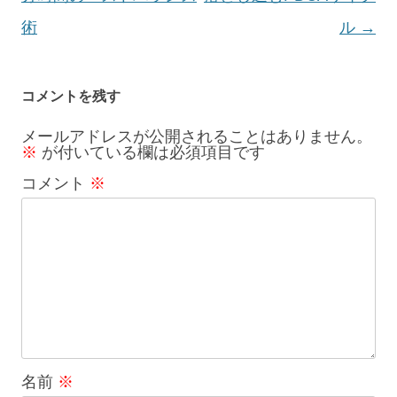
ビ
術
ル
→
ゲ
ー
コメントを残す
シ
メールアドレスが公開されることはありません。
※
が付いている欄は必須項目です
ョ
コメント
※
ン
名前
※