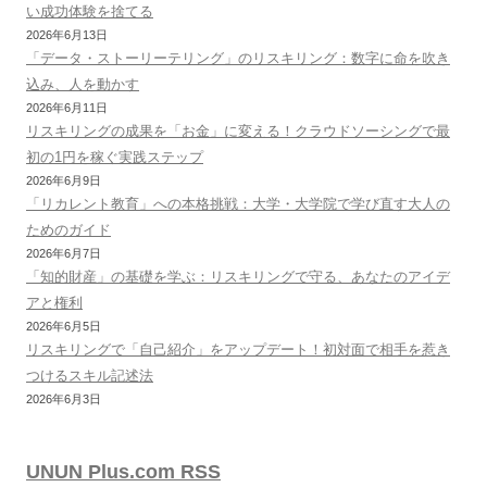
い成功体験を捨てる
2026年6月13日
「データ・ストーリーテリング」のリスキリング：数字に命を吹き
込み、人を動かす
2026年6月11日
リスキリングの成果を「お金」に変える！クラウドソーシングで最
初の1円を稼ぐ実践ステップ
2026年6月9日
「リカレント教育」への本格挑戦：大学・大学院で学び直す大人の
ためのガイド
2026年6月7日
「知的財産」の基礎を学ぶ：リスキリングで守る、あなたのアイデ
アと権利
2026年6月5日
リスキリングで「自己紹介」をアップデート！初対面で相手を惹き
つけるスキル記述法
2026年6月3日
UNUN Plus.com RSS