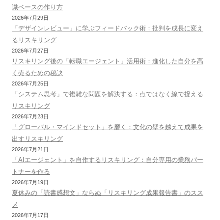
識ベースの作り方
2026年7月29日
「デザインレビュー」に学ぶフィードバック術：批判を成長に変え
るリスキリング
2026年7月27日
リスキリング後の「転職エージェント」活用術：進化した自分を高
く売るための秘訣
2026年7月25日
「システム思考」で複雑な問題を解決する：点ではなく線で捉える
リスキリング
2026年7月23日
「グローバル・マインドセット」を磨く：文化の壁を越えて成果を
出すリスキリング
2026年7月21日
「AIエージェント」を自作するリスキリング：自分専用の業務パー
トナーを作る
2026年7月19日
夏休みの「読書感想文」ならぬ「リスキリング成果報告書」のスス
メ
2026年7月17日