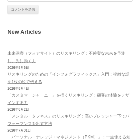
New Articles
未来洞察（フォアサイト）のリスキリング：不確実な未来を予測
し、先に動く力
2026年8月6日
リスキリングのための「インフォグラフィックス」入門：複雑な話
を1枚の絵で伝える
2026年8月4日
「カスタマージャーニー」を描くリスキリング：顧客の体験をデザ
インする力
2026年8月2日
「メンタル・タフネス」のリスキリング：高いプレッシャー下でパ
フォーマンスを出す方法
2026年7月31日
「パーソナル・ナレッジ・マネジメント（PKM）」：一生使える知