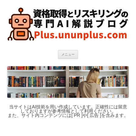
コ
ン
テ
ン
ツ
へ
ス
キ
ッ
プ
メニュー
当サイトはAI技術を用い作成しています。正確性には留意
しておりますが参考情報として利用ください。
また、サイト内コンテンツには[ PR ]や[ 広告 ]を含みます。