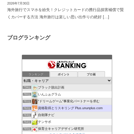
2026年7月30日
海外旅行でスマホを紛失！クレジットカードの携行品損害補償で賢
くカバーする方法 海外旅行は楽しい思い出作りの絶好 […]
ブログランキング
公務員[合格サプリ]合格者が教える勉強法
755位
社会人マナーをスタバから学ぶ！
756位
再び働こうと思った時に読む応援ブログ
757位
ランキング
ポイント
ブロ画
Okashira Blog
758位
ブラック脱出計画
759位
いんふぉグラム
760位
“ドリームゲーム”事業化パートナーを求む
761位
資格取得とリスキリング Plus.ununplus.com
762位
自衛隊ナビ
763位
テンサポ
764位
保育士キャリアデザイン研究所
765位