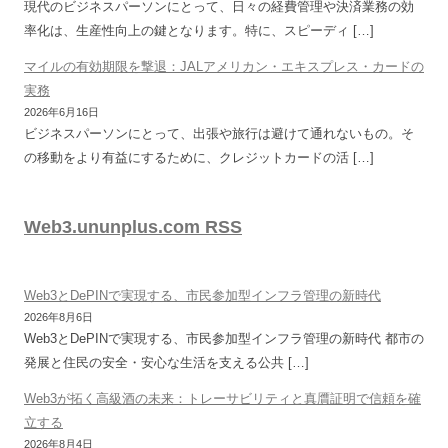
現代のビジネスパーソンにとって、日々の経費管理や決済業務の効
率化は、生産性向上の鍵となります。特に、スピーディ […]
マイルの有効期限を撃退：JALアメリカン・エキスプレス・カードの
実務
2026年6月16日
ビジネスパーソンにとって、出張や旅行は避けて通れないもの。そ
の移動をより有益にするために、クレジットカードの活 […]
Web3.ununplus.com RSS
Web3とDePINで実現する、市民参加型インフラ管理の新時代
2026年8月6日
Web3とDePINで実現する、市民参加型インフラ管理の新時代 都市の
発展と住民の安全・安心な生活を支える公共 […]
Web3が拓く高級酒の未来：トレーサビリティと真贋証明で信頼を確
立する
2026年8月4日