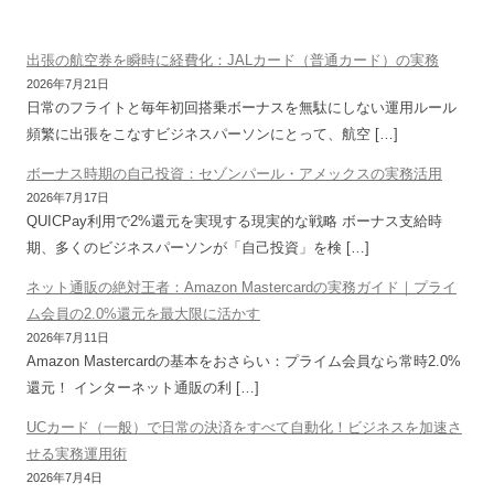
出張の航空券を瞬時に経費化：JALカード（普通カード）の実務
2026年7月21日
日常のフライトと毎年初回搭乗ボーナスを無駄にしない運用ルール
頻繁に出張をこなすビジネスパーソンにとって、航空 […]
ボーナス時期の自己投資：セゾンパール・アメックスの実務活用
2026年7月17日
QUICPay利用で2%還元を実現する現実的な戦略 ボーナス支給時
期、多くのビジネスパーソンが「自己投資」を検 […]
ネット通販の絶対王者：Amazon Mastercardの実務ガイド｜プライ
ム会員の2.0%還元を最大限に活かす
2026年7月11日
Amazon Mastercardの基本をおさらい：プライム会員なら常時2.0%
還元！ インターネット通販の利 […]
UCカード（一般）で日常の決済をすべて自動化！ビジネスを加速さ
せる実務運用術
2026年7月4日