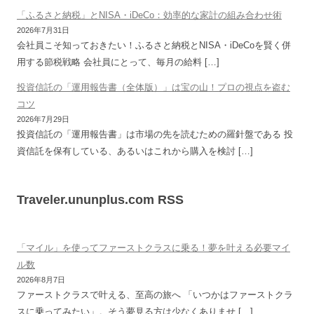
「ふるさと納税」とNISA・iDeCo：効率的な家計の組み合わせ術
2026年7月31日
会社員こそ知っておきたい！ふるさと納税とNISA・iDeCoを賢く併
用する節税戦略 会社員にとって、毎月の給料 […]
投資信託の「運用報告書（全体版）」は宝の山！プロの視点を盗む
コツ
2026年7月29日
投資信託の「運用報告書」は市場の先を読むための羅針盤である 投
資信託を保有している、あるいはこれから購入を検討 […]
Traveler.ununplus.com RSS
「マイル」を使ってファーストクラスに乗る！夢を叶える必要マイ
ル数
2026年8月7日
ファーストクラスで叶える、至高の旅へ 「いつかはファーストクラ
スに乗ってみたい」。そう夢見る方は少なくありませ […]