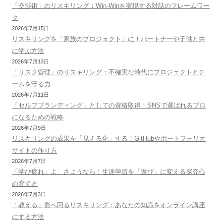
「交渉術」のリスキリング：Win-Winを実現する対話のフレームワー
ク
2026年7月15日
リスキリングを「家族のプロジェクト」に！パートナーや子供と共
に学ぶ方法
2026年7月13日
「リスク管理」のリスキリング：不確実な時代にプロジェクトとチ
ームを守る力
2026年7月11日
「セルフブランディング」としての資格取得：SNSで選ばれるプロ
になるための戦略
2026年7月9日
リスキリングの成果を「見える化」する！GitHubやポートフォリオ
サイトの作り方
2026年7月7日
「学び疲れ」よ、さようなら！生涯学習を「遊び」に変える探究心
の育て方
2026年7月3日
「教える」側へ回るリスキリング：あなたの知識をオンライン講座
にする方法