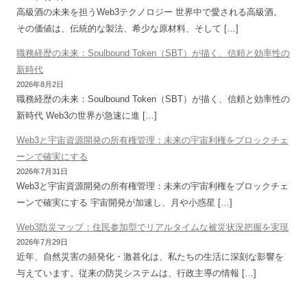
高級酒の未来を担うWeb3テクノロジー 世界中で愛される高級酒。
その価値は、伝統的な製法、希少な原材料、そして […]
職務経歴の未来：Soulbound Token（SBT）が描く、信頼と効率性の
新時代
2026年8月2日
職務経歴の未来：Soulbound Token（SBT）が描く、信頼と効率性の
新時代 Web3の世界が急速に進 […]
Web3と宇宙資源開発の所有権管理：未来の宇宙利権をブロックチェ
ーンで確実にする
2026年7月31日
Web3と宇宙資源開発の所有権管理：未来の宇宙利権をブロックチェ
ーンで確実にする 宇宙開発が加速し、月や小惑星 […]
Web3防災マップ：住民参加型でリアルタイムな被災状況把握を実現
2026年7月29日
近年、自然災害の頻発化・激甚化は、私たちの生活に深刻な影響を
与えています。従来の防災システムは、行政主導の情報 […]