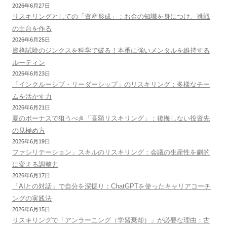
2026年6月27日
リスキリングとしての「資産形成」：お金の知識を身につけ、挑戦
の土台を作る
2026年6月25日
資格試験のジンクスを科学で破る！本番に強いメンタルを維持する
ルーティン
2026年6月23日
「インクルーシブ・リーダーシップ」のリスキリング：多様なチー
ムを活かす力
2026年6月21日
夏のボーナスで狙うべき「高額リスキリング」：後悔しない投資先
の見極め方
2026年6月19日
ファシリテーション」スキルのリスキリング：会議の生産性を劇的
に変える調整力
2026年6月17日
「AIとの対話」で自分を深掘り：ChatGPTを使ったキャリアコーチ
ングの実践法
2026年6月15日
リスキリングで「アンラーニング（学習棄却）」が必要な理由：古