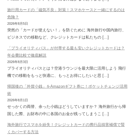
旅行用カードの「磁気不良」対策！スマホケースと一緒にするのは
危険？
2026年8月5日
突然の「カードが使えない！」を防ぐために 海外旅行や国内旅行、
ビジネスでの移動など、クレジットカードは私たちの […]
「プライオリティパス」が付帯する最も安いクレジットカードは？
年会費比較で徹底解説
2026年8月3日
プライオリティパスとは？空港ラウンジを最大限に活用しよう 飛行
機での移動をもっと快適に、もっとお得にしたいと思 […]
帰国後の「外貨小銭」をAmazonギフト券に！ポケットチェンジ活用
術
2026年8月1日
せっかくの両替、余った小銭はどうしていますか？ 海外旅行から帰
国した際、お財布の中に各国のお金が残ってしまうこ […]
海外旅行でスマホを紛失！クレジットカードの携行品損害補償で賢
くカバーする方法