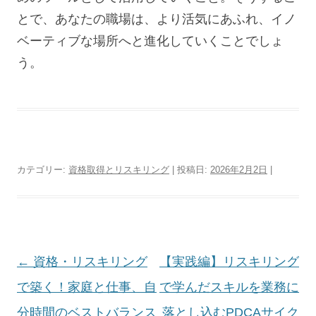
とで、あなたの職場は、より活気にあふれ、イノ
ベーティブな場所へと進化していくことでしょ
う。
カテゴリー:
資格取得とリスキリング
| 投稿日:
2026年2月2日
|
投
←
資格・リスキリング
【実践編】リスキリング
稿
で築く！家庭と仕事、自
で学んだスキルを業務に
ナ
分時間のベストバランス
落とし込むPDCAサイク