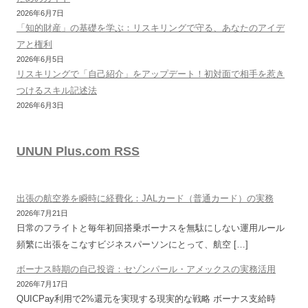
2026年6月7日
「知的財産」の基礎を学ぶ：リスキリングで守る、あなたのアイデ
アと権利
2026年6月5日
リスキリングで「自己紹介」をアップデート！初対面で相手を惹き
つけるスキル記述法
2026年6月3日
UNUN Plus.com RSS
出張の航空券を瞬時に経費化：JALカード（普通カード）の実務
2026年7月21日
日常のフライトと毎年初回搭乗ボーナスを無駄にしない運用ルール
頻繁に出張をこなすビジネスパーソンにとって、航空 […]
ボーナス時期の自己投資：セゾンパール・アメックスの実務活用
2026年7月17日
QUICPay利用で2%還元を実現する現実的な戦略 ボーナス支給時