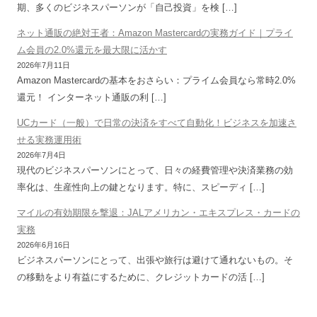
期、多くのビジネスパーソンが「自己投資」を検 […]
ネット通販の絶対王者：Amazon Mastercardの実務ガイド｜プライ
ム会員の2.0%還元を最大限に活かす
2026年7月11日
Amazon Mastercardの基本をおさらい：プライム会員なら常時2.0%
還元！ インターネット通販の利 […]
UCカード（一般）で日常の決済をすべて自動化！ビジネスを加速さ
せる実務運用術
2026年7月4日
現代のビジネスパーソンにとって、日々の経費管理や決済業務の効
率化は、生産性向上の鍵となります。特に、スピーディ […]
マイルの有効期限を撃退：JALアメリカン・エキスプレス・カードの
実務
2026年6月16日
ビジネスパーソンにとって、出張や旅行は避けて通れないもの。そ
の移動をより有益にするために、クレジットカードの活 […]