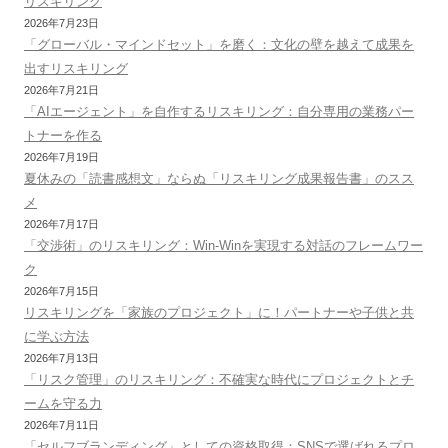
リスキリング
2026年7月23日
「グローバル・マインドセット」を磨く：文化の壁を越えて成果を
出すリスキリング
2026年7月21日
「AIエージェント」を自作するリスキリング：自分専用の業務パー
トナーを作る
2026年7月19日
夏休みの「読書感想文」ならぬ「リスキリング成果報告書」のスス
メ
2026年7月17日
「交渉術」のリスキリング：Win-Winを実現する対話のフレームワー
ク
2026年7月15日
リスキリングを「家族のプロジェクト」に！パートナーや子供と共
に学ぶ方法
2026年7月13日
「リスク管理」のリスキリング：不確実な時代にプロジェクトとチ
ームを守る力
2026年7月11日
「セルフブランディング」としての資格取得：SNSで選ばれるプロ