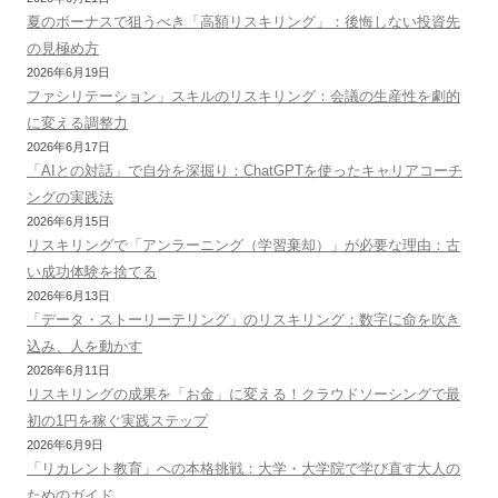
夏のボーナスで狙うべき「高額リスキリング」：後悔しない投資先
の見極め方
2026年6月19日
ファシリテーション」スキルのリスキリング：会議の生産性を劇的
に変える調整力
2026年6月17日
「AIとの対話」で自分を深掘り：ChatGPTを使ったキャリアコーチ
ングの実践法
2026年6月15日
リスキリングで「アンラーニング（学習棄却）」が必要な理由：古
い成功体験を捨てる
2026年6月13日
「データ・ストーリーテリング」のリスキリング：数字に命を吹き
込み、人を動かす
2026年6月11日
リスキリングの成果を「お金」に変える！クラウドソーシングで最
初の1円を稼ぐ実践ステップ
2026年6月9日
「リカレント教育」への本格挑戦：大学・大学院で学び直す大人の
ためのガイド