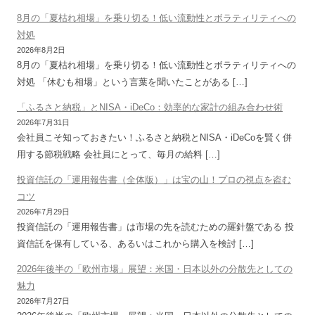
8月の「夏枯れ相場」を乗り切る！低い流動性とボラティリティへの
対処
2026年8月2日
8月の「夏枯れ相場」を乗り切る！低い流動性とボラティリティへの
対処 「休むも相場」という言葉を聞いたことがある […]
「ふるさと納税」とNISA・iDeCo：効率的な家計の組み合わせ術
2026年7月31日
会社員こそ知っておきたい！ふるさと納税とNISA・iDeCoを賢く併
用する節税戦略 会社員にとって、毎月の給料 […]
投資信託の「運用報告書（全体版）」は宝の山！プロの視点を盗む
コツ
2026年7月29日
投資信託の「運用報告書」は市場の先を読むための羅針盤である 投
資信託を保有している、あるいはこれから購入を検討 […]
2026年後半の「欧州市場」展望：米国・日本以外の分散先としての
魅力
2026年7月27日