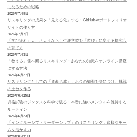
になるための戦略
2026年7月9日
リスキリングの成果を「見える化」する！GitHubやポートフォリオ
サイトの作り方
2026年7月7日
「学び疲れ」よ、さようなら！生涯学習を「遊び」に変える探究心
の育て方
2026年7月3日
「教える」側へ回るリスキリング：あなたの知識をオンライン講座
にする方法
2026年6月27日
リスキリングとしての「資産形成」：お金の知識を身につけ、挑戦
の土台を作る
2026年6月25日
資格試験のジンクスを科学で破る！本番に強いメンタルを維持する
ルーティン
2026年6月23日
「インクルーシブ・リーダーシップ」のリスキリング：多様なチー
ムを活かす力
2026年6月21日