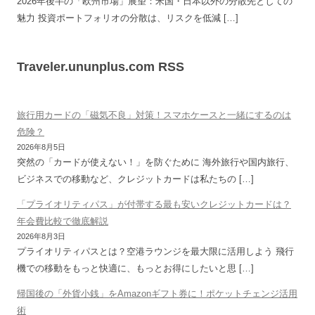
2026年後半の「欧州市場」展望：米国・日本以外の分散先としての
魅力 投資ポートフォリオの分散は、リスクを低減 […]
Traveler.ununplus.com RSS
旅行用カードの「磁気不良」対策！スマホケースと一緒にするのは
危険？
2026年8月5日
突然の「カードが使えない！」を防ぐために 海外旅行や国内旅行、
ビジネスでの移動など、クレジットカードは私たちの […]
「プライオリティパス」が付帯する最も安いクレジットカードは？
年会費比較で徹底解説
2026年8月3日
プライオリティパスとは？空港ラウンジを最大限に活用しよう 飛行
機での移動をもっと快適に、もっとお得にしたいと思 […]
帰国後の「外貨小銭」をAmazonギフト券に！ポケットチェンジ活用
術