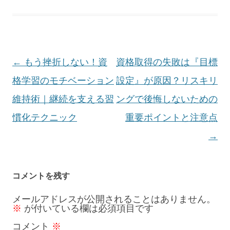
投
←
もう挫折しない！資
資格取得の失敗は『目標
稿
格学習のモチベーション
設定』が原因？リスキリ
ナ
維持術｜継続を支える習
ングで後悔しないための
ビ
慣化テクニック
重要ポイントと注意点
ゲ
→
ー
シ
コメントを残す
ョ
メールアドレスが公開されることはありません。
※
が付いている欄は必須項目です
ン
コメント
※