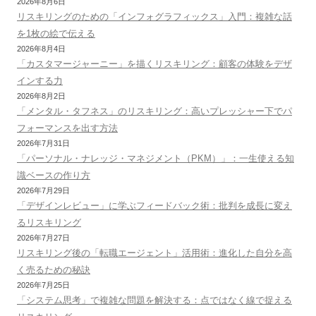
2026年8月6日
リスキリングのための「インフォグラフィックス」入門：複雑な話
を1枚の絵で伝える
2026年8月4日
「カスタマージャーニー」を描くリスキリング：顧客の体験をデザ
インする力
2026年8月2日
「メンタル・タフネス」のリスキリング：高いプレッシャー下でパ
フォーマンスを出す方法
2026年7月31日
「パーソナル・ナレッジ・マネジメント（PKM）」：一生使える知
識ベースの作り方
2026年7月29日
「デザインレビュー」に学ぶフィードバック術：批判を成長に変え
るリスキリング
2026年7月27日
リスキリング後の「転職エージェント」活用術：進化した自分を高
く売るための秘訣
2026年7月25日
「システム思考」で複雑な問題を解決する：点ではなく線で捉える