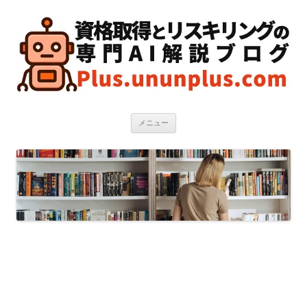
コ
ン
テ
ン
ツ
へ
ス
キ
ッ
プ
メニュー